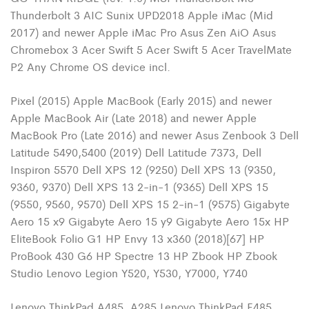
Thunderbolt 3 AIC Sunix UPD2018 Apple iMac (Mid
2017) and newer Apple iMac Pro Asus Zen AiO Asus
Chromebox 3 Acer Swift 5 Acer Swift 5 Acer TravelMate
P2 Any Chrome OS device incl.
Pixel (2015) Apple MacBook (Early 2015) and newer
Apple MacBook Air (Late 2018) and newer Apple
MacBook Pro (Late 2016) and newer Asus Zenbook 3 Dell
Latitude 5490,5400 (2019) Dell Latitude 7373, Dell
Inspiron 5570 Dell XPS 12 (9250) Dell XPS 13 (9350,
9360, 9370) Dell XPS 13 2-in-1 (9365) Dell XPS 15
(9550, 9560, 9570) Dell XPS 15 2-in-1 (9575) Gigabyte
Aero 15 x9 Gigabyte Aero 15 y9 Gigabyte Aero 15x HP
EliteBook Folio G1 HP Envy 13 x360 (2018)[67] HP
ProBook 430 G6 HP Spectre 13 HP Zbook HP Zbook
Studio Lenovo Legion Y520, Y530, Y7000, Y740
Lenovo ThinkPad A485, A285 Lenovo ThinkPad E485,