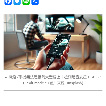
F
T
L
分
a
w
i
享
c
i
n
e
t
e
b
t
o
e
o
r
k
▲ 電腦/手機無法連接到大螢幕上｜檢測是否支援 USB 3.1
DP alt mode ?
(圖片來源: unsplash)