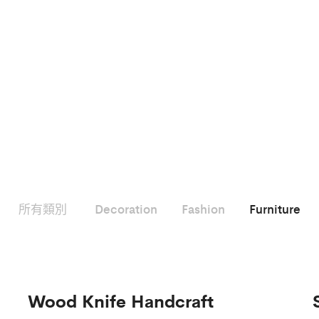
所有類別
Decoration
Fashion
Furniture
Wood Knife Handcraft