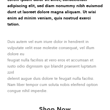
adipiscing elit, sed diam nonummy nibh euismod
dunt ut laoreet dolore magna aliquam. Ut wisi
enim ad minim veniam, quis nostrud exerci
tation.
Duis autem vel eum iriure dolor in hendrerit in
vulputate velit esse molestie consequat, vel illum
dolore eu
feugiat nulla facilisis at vero eros et accumsan et
iusto odio dignissim qui blandit praesent luptatum
zzril
delenit augue duis dolore te feugait nulla facilisi.
Nam liber tempor cum soluta nobis eleifend option
congue nihil imperdie.
Shop Now