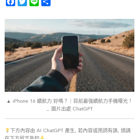
F
T
L
分
a
w
i
享
c
i
n
e
t
e
b
t
o
e
o
r
k
▲ iPhone 16 續航力 好嗎？｜目前最強續航力手機曝光！
_ 圖片出處 ChatGPT
下方內容由 AI ChatGPT 產生, 若內容或用詞有誤, 煩請
在下方留言告知