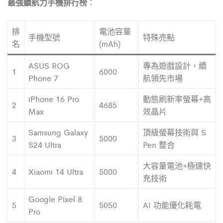
最強續航力手機排行榜
：
排
電池容量
手機型號
特殊亮點
名
(mAh)
ASUS ROG
專為遊戲設計，續
1
6000
Phone 7
航領先市場
iPhone 16 Pro
動態刷新率螢幕+高
2
4685
Max
效晶片
Samsung Galaxy
頂級螢幕技術與 S
3
5000
S24 Ultra
Pen 整合
大容量電池+極速快
4
Xiaomi 14 Ultra
5000
充技術
Google Pixel 8
5
5050
AI 功能優化耗電
Pro