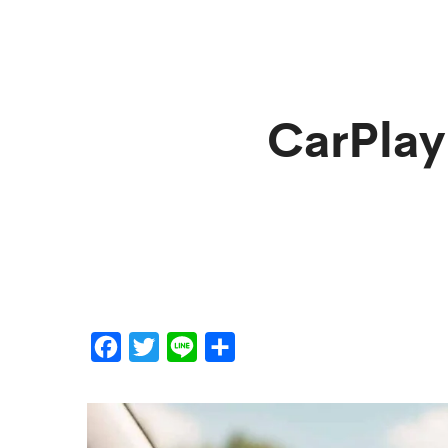
CarP
F
T
L
分
a
w
i
享
c
i
n
e
t
e