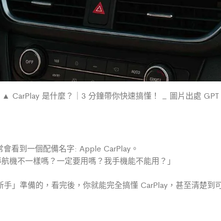
▲ CarPlay 是什麼？｜3 分鐘帶你快速搞懂！ _ 圖片出處 GPT
一個配備名字: Apple CarPlay。
？跟導航機不一樣嗎？一定要用嗎？我手機能不能用？」
 的新手」準備的，看完後，你就能完全搞懂 CarPlay，甚至清楚