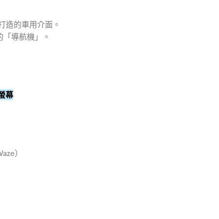
開車族」打造的車用介面。
的「導航機」。
控螢幕
Waze）