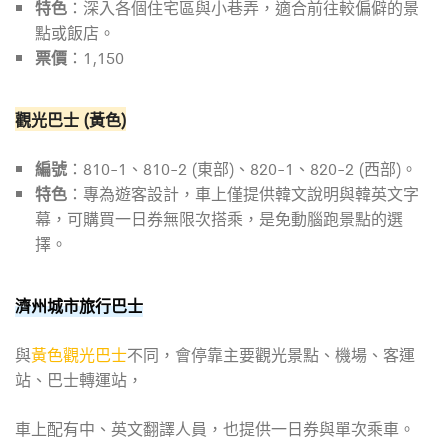
特色
：深入各個住宅區與小巷弄，適合前往較偏僻的景
點或飯店。
票價
：1,150
觀光巴士 (黃色)
編號
：810-1、810-2 (東部)、820-1、820-2 (西部)。
特色
：專為遊客設計，車上僅提供韓文說明與韓英文字
幕，可購買一日券無限次搭乘，是免動腦跑景點的選
擇。
濟州城市旅行巴士
與
黃色觀光巴士
不同，會停靠主要觀光景點、機場、客運
站、巴士轉運站，
車上配有中、英文翻譯人員，也提供一日券與單次乘車。