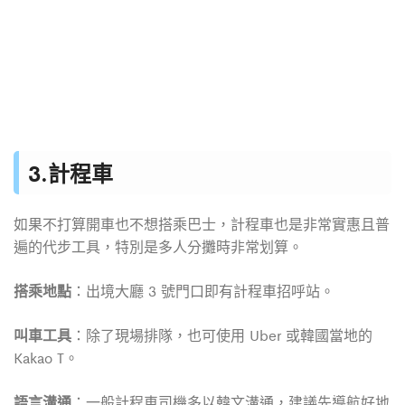
3.計程車
如果不打算開車也不想搭乘巴士，計程車也是非常實惠且普
遍的代步工具，特別是多人分攤時非常划算。
搭乘地點
：出境大廳 3 號門口即有計程車招呼站。
叫車工具
：除了現場排隊，也可使用 Uber 或韓國當地的
Kakao T。
語言溝通
：一般計程車司機多以韓文溝通，建議先導航好地