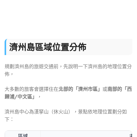
濟州島區域位置分佈
規劃濟州島的旅遊交通前，先說明一下濟州島的地理位置分
佈，
北部的「濟州市區」
南部的「西
大多數的旅客會選擇住在
或
歸浦/中文區」
，
濟州島中心為漢拏山（休火山），景點依地理位置劃分如
下：
區域
主