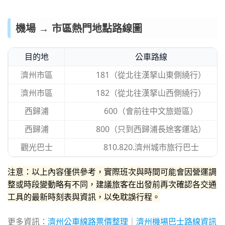
機場 → 市區熱門地點路線圖
目的地
公車路線
濟州市區
181（從北往漢拏山東側繞行）
濟州市區
182（從北往漢拏山西側繞行）
西歸浦
600（會前往中文旅遊區）
西歸浦
800（只到西歸浦長途客運站）
觀光巴士
810.820.濟州城市旅行巴士
注意：以上內容僅供參考，實際班次與時間可能會因營運調
整或時段變動略有不同，建議旅客在出發前再次確認各交通
工具的最新時刻表與資訊，以免耽誤行程。
更多資訊：
濟州公車線路票價整理
｜
濟州機場巴士路線資訊