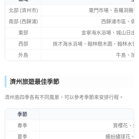
北部 (濟州市)
東門市場、吾羅洞蕎麥
南部 (西歸浦)
西歸浦市區、偶
東部
金寧海水浴場、城山日出
西部
挾才海水浴場、翰林樹木園、翰林水協委販
外島
牛島、加
濟州旅遊最佳季節
濟州島四季各有不同風景，可以參考季節來安排行程。
季節
春季
賞櫻花、金
夏季
繽紛繡球花、