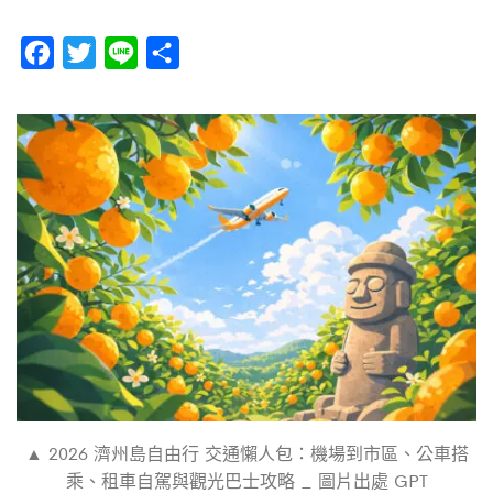
F
T
L
分
a
w
i
享
c
i
n
e
t
e
b
t
o
e
o
r
k
▲ 2026 濟州島自由行 交通懶人包：機場到市區、公車搭
乘、租車自駕與觀光巴士攻略 _ 圖片出處 GPT