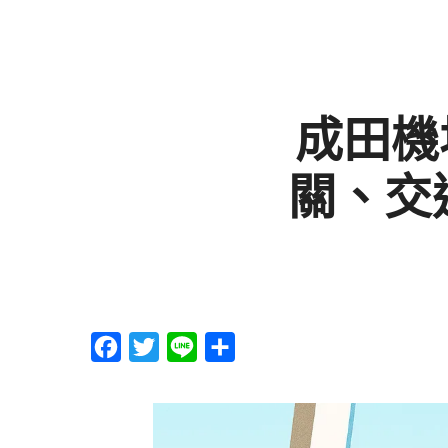
成田機
關、交
F
T
L
分
a
w
i
享
c
i
n
e
t
e