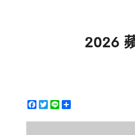
2026
F
T
L
分
a
w
i
享
c
i
n
e
t
e