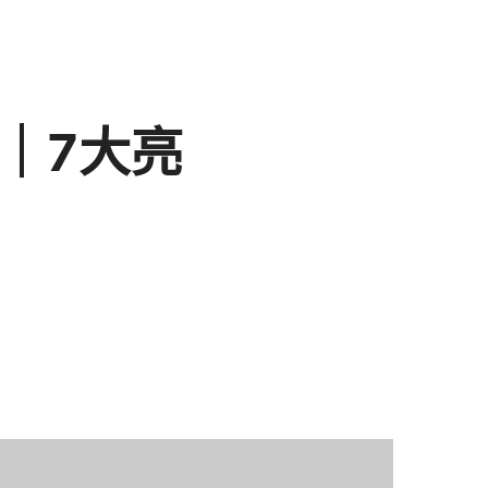
包｜7大亮