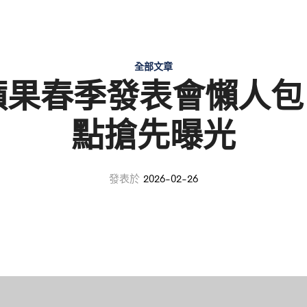
全部文章
 蘋果春季發表會懶人
點搶先曝光
發表於
2026-02-26