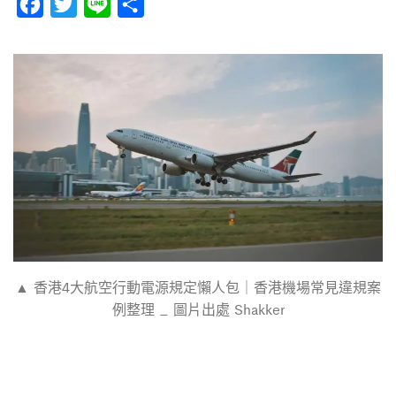
F
T
L
分
a
w
i
享
c
i
n
e
t
e
b
t
o
e
o
r
k
▲ 香港4大航空行動電源規定懶人包｜香港機場常見違規案
例整理 _ 圖片出處 Shakker