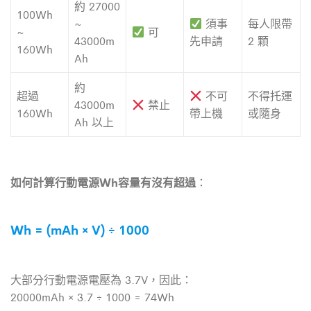
約 27000
100Wh
~
須事
每人限帶
~
可
43000m
先申請
2 顆
160Wh
Ah
約
超過
不可
不得托運
43000m
禁止
160Wh
帶上機
或隨身
Ah 以上
如何計算行動電源Wh容量有沒有超過
：
Wh = (mAh × V) ÷ 1000
大部分行動電源電壓為 3.7V，因此：
20000mAh × 3.7 ÷ 1000 = 74Wh