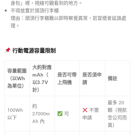
身包」裡，視線可觀看到的地方。
不得放置於頭頂行李櫃
理由：頭頂行李櫃難以即時察覺異常，若冒煙會延誤處
理。
行動電源容量限制
大約對應
容量範圍
mAh（
是否可帶
是否須申
（以Wh
備註
以3.7V
上飛機
請
為單位）
計）
最多 20
約
100Wh
不需
顆（視航
27000m
可
以下
申請
空公司而
Ah 內
異）