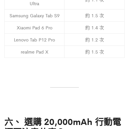
Ultra
Samsung Galaxy Tab S9
約 1.5 次
Xiaomi Pad 6 Pro
約 1.4 次
Lenovo Tab P12 Pro
約 1.2 次
realme Pad X
約 1.5 次
六、
選購 20,000mAh 行動電