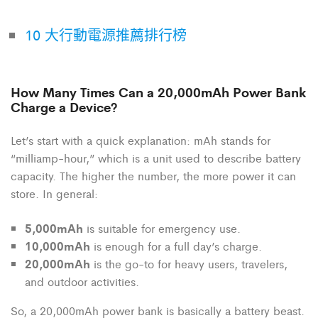
10 大行動電源推薦排行榜
How Many Times Can a 20,000mAh Power Bank
Charge a Device?
Let’s start with a quick explanation: mAh stands for
“milliamp-hour,” which is a unit used to describe battery
capacity. The higher the number, the more power it can
store. In general:
5,000mAh
is suitable for emergency use.
10,000mAh
is enough for a full day’s charge.
20,000mAh
is the go-to for heavy users, travelers,
and outdoor activities.
So, a 20,000mAh power bank is basically a battery beast.