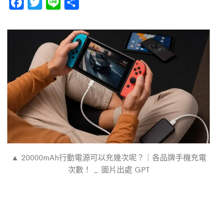
F
T
L
分
a
w
i
享
c
i
n
e
t
e
b
t
o
e
o
r
k
▲ 20000mAh行動電源可以充幾次呢？｜各品牌手機充電
次數！ _ 圖片出處 GPT