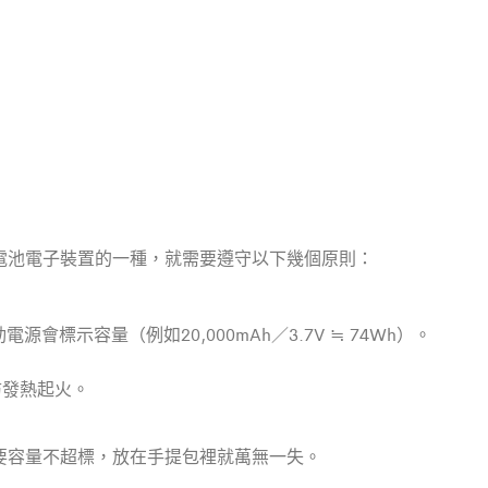
電池電子裝置的一種，就需要遵守以下幾個原則：
會標示容量（例如20,000mAh／3.7V ≒ 74Wh）。
防發熱起火。
要容量不超標，放在手提包裡就萬無一失。