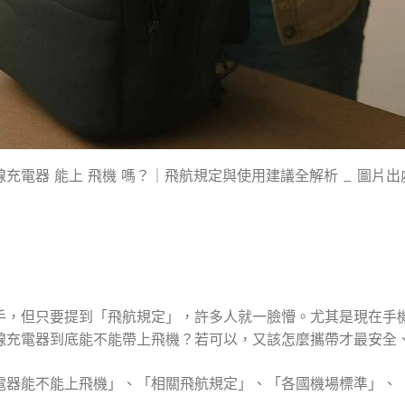
線充電器 能上 飛機 嗎？｜飛航規定與使用建議全解析 _ 圖片出處
手，但只要提到「飛航規定」，許多人就一臉懵。尤其是現在手
線充電器到底能不能帶上飛機？若可以，又該怎麼攜帶才最安全
電器能不能上飛機」、「相關飛航規定」、「各國機場標準」、