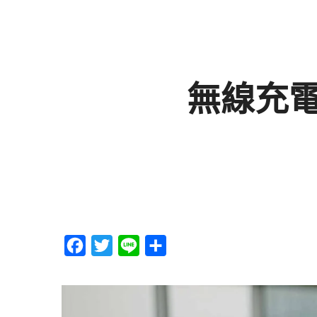
無線充
F
T
L
分
a
w
i
享
c
i
n
e
t
e