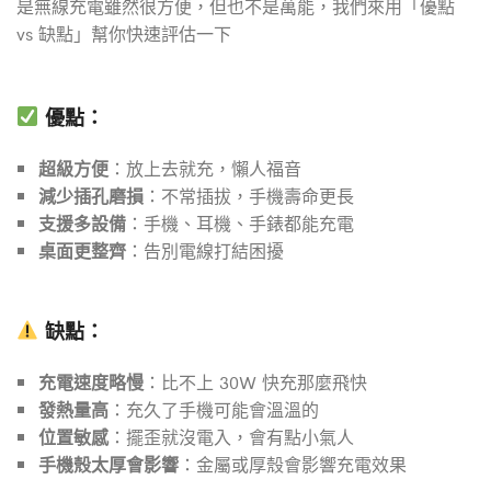
是無線充電雖然很方便，但也不是萬能，我們來用「優點
vs 缺點」幫你快速評估一下
優點：
超級方便
：放上去就充，懶人福音
減少插孔磨損
：不常插拔，手機壽命更長
支援多設備
：手機、耳機、手錶都能充電
桌面更整齊
：告別電線打結困擾
缺點：
充電速度略慢
：比不上 30W 快充那麼飛快
發熱量高
：充久了手機可能會溫溫的
位置敏感
：擺歪就沒電入，會有點小氣人
手機殼太厚會影響
：金屬或厚殼會影響充電效果