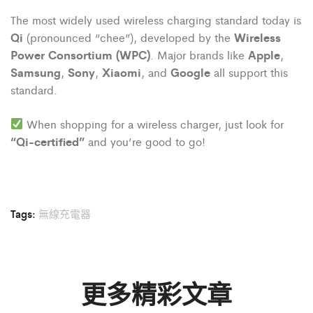
The most widely used wireless charging standard today is
Qi
Wireless
(pronounced “chee”), developed by the
Power Consortium (WPC)
Apple
. Major brands like
,
Samsung
Sony
Xiaomi
Google
,
,
, and
all support this
standard.
When shopping for a wireless charger, just look for
“Qi-certified”
and you’re good to go!
Tags:
無線充電器
更多精彩文章