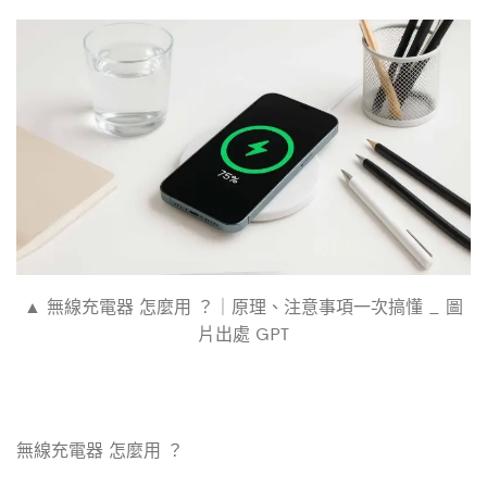
c
i
n
e
t
e
b
t
o
e
o
r
k
▲ 無線充電器 怎麼用 ？｜原理、注意事項一次搞懂 _ 圖
片出處 GPT
無線充電器 怎麼用 ？