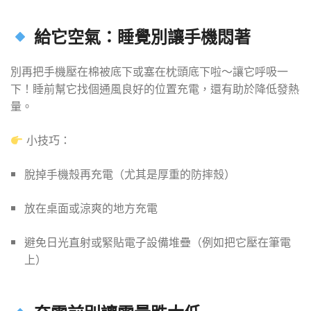
給它空氣：睡覺別讓手機悶著
別再把手機壓在棉被底下或塞在枕頭底下啦～讓它呼吸一
下！睡前幫它找個通風良好的位置充電，還有助於降低發熱
量。
小技巧：
脫掉手機殼再充電（尤其是厚重的防摔殼）
放在桌面或涼爽的地方充電
避免日光直射或緊貼電子設備堆疊（例如把它壓在筆電
上）