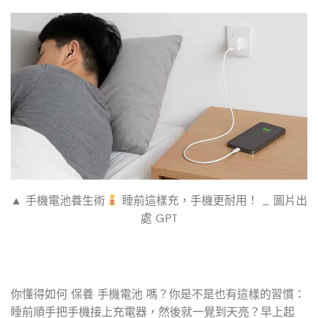
c
i
n
e
t
e
b
t
o
e
o
r
k
▲ 手機電池養生術
睡前這樣充，手機更耐用！ _ 圖片出
處 GPT
你懂得如何 保養 手機電池 嗎？你是不是也有這樣的習慣：
睡前順手把手機接上充電器，然後就一覺到天亮？早上起