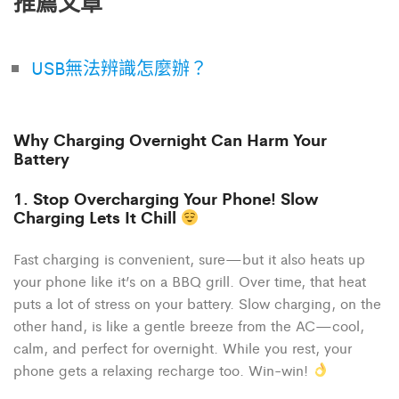
推薦文章
USB無法辨識怎麼辦？
Why Charging Overnight Can Harm Your
Battery
1. Stop Overcharging Your Phone! Slow
Charging Lets It Chill
Fast charging is convenient, sure—but it also heats up
your phone like it’s on a BBQ grill. Over time, that heat
puts a lot of stress on your battery. Slow charging, on the
other hand, is like a gentle breeze from the AC—cool,
calm, and perfect for overnight. While you rest, your
phone gets a relaxing recharge too. Win-win!