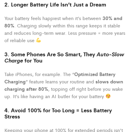
2. Longer Battery Life Isn’t Just a Dream
30% and
Your battery feels happiest when it’s between
80%
. Charging slowly within this range keeps it stable
and reduces long-term wear. Less pressure = more years
of reliable use
3. Some Phones Are So Smart, They
Auto-Slow
Charge
for You
Optimized Battery
Take iPhones, for example. The “
Charging
slows down
” feature learns your routine and
charging after 80%
, topping off right before you wake
up. It’s like having an AI butler for your battery
4. Avoid 100% for Too Long = Less Battery
Stress
Keeping your phone at 100% for extended periods isn’t