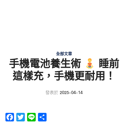
全部文章
手機電池養生術
睡前
這樣充，手機更耐用！
發表於
2025-04-14
F
T
L
分
a
w
i
享