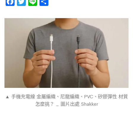
F
T
L
分
a
w
i
享
c
i
n
e
t
e
b
t
o
e
o
r
k
▲ 手機充電線 金屬編織、尼龍編織、PVC、矽膠彈性 材質
怎麼挑？ _ 圖片出處 Shakker