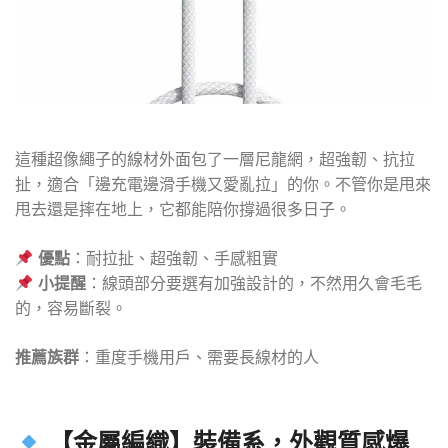
這種超像繩子的線材外面包了一層尼龍網，超強韌、抗拉
扯，適合「邊充電邊滑手機又愛亂拉」的你。不管你是甩來
甩去還是摔在地上，它都能陪你撐過很多日子。
優點
：耐拉扯、超強韌、手感粗實
小提醒
：線頭部分要選有加強設計的，不然用久會毛毛
的，容易斷裂。
推薦族群
：重度手機用戶、需要長線材的人
【金屬編織】裝備系，外觀質感爆