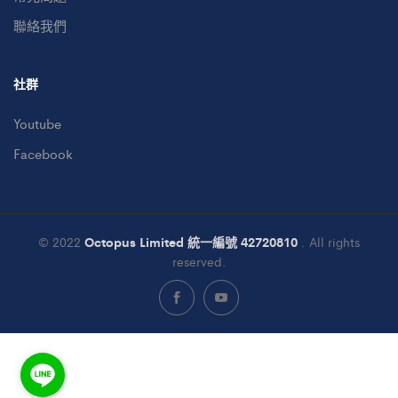
聯絡我們
社群
Youtube
Facebook
© 2022
Octopus Limited 統一編號 42720810
. All rights
reserved.