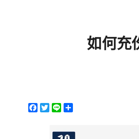
如何充份利
F
T
L
分
a
w
i
享
c
i
n
e
t
e