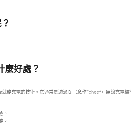
呢？
什麼好處？
能充電的技術。它通常是透過Qi（念作”chee”）無線充電
險。
能。