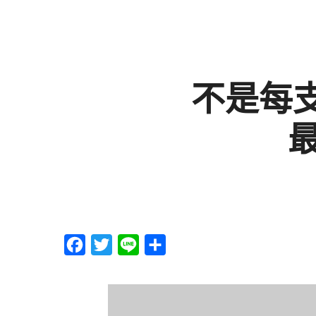
不是每支
F
T
L
分
a
w
i
享
c
i
n
e
t
e