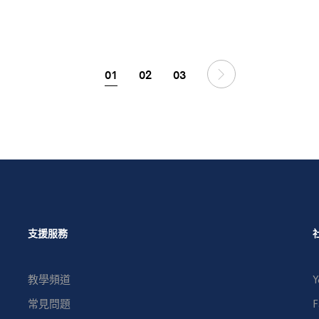
01
02
03
支援服務
教學頻道
Y
常見問題
F