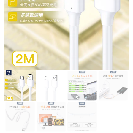
高
高
速
速
充
充
電
電
傳
傳
輸
輸
線
線
1.5M
3M