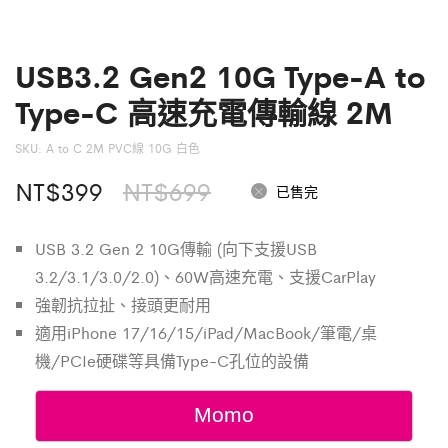
USB3.2 Gen2 10G Type-A to
Type-C 高速充電傳輸線 2M
SKU:
A to C 2M PVC線 10G 白色
原
目
NT$
399
NT$
699
已售完
始
前
USB 3.2 Gen 2 10G傳輸 (向下支援USB
價
價
3.2/3.1/3.0/2.0)、60W高速充電、支援CarPlay
格：
格：
強韌抗拉扯、接頭更耐用
適用iPhone 17/16/15/iPad/MacBook/筆電/桌
NT$699。
NT$399。
機/PCIe硬碟等具備Type-C孔位的設備
Momo