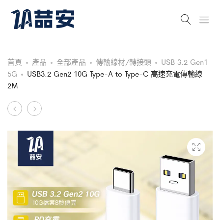
首頁
產品
全部產品
傳輸線材/轉接頭
USB 3.2 Gen1
5G
USB3.2 Gen2 10G Type-A to Type-C 高速充電傳輸線
2M
Product
USB3.2
USB3.2
Gen2
Gen2
navigation
10G
10G
Type-
Type-
A
A
to
to
Type-
Type-
C
C