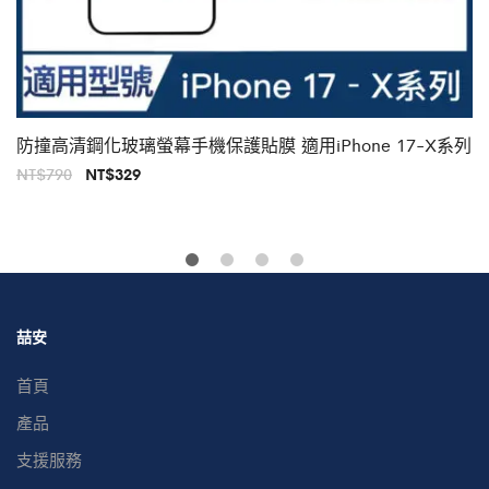
防撞高清鋼化玻璃螢幕手機保護貼膜 適用iPhone 17-X系列
原
目
NT$
790
NT$
329
始
前
價
價
格：
格：
NT$790。
NT$329。
喆安
首頁
產品
支援服務