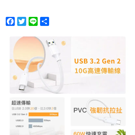
F
T
L
分
a
w
i
享
c
i
n
e
t
e
b
t
o
e
o
r
k