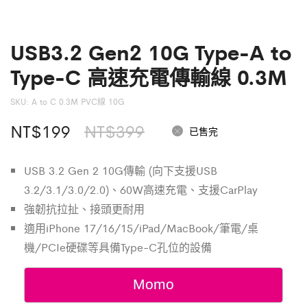
USB3.2 Gen2 10G Type-A to
Type-C 高速充電傳輸線 0.3M
SKU:
A to C 0.3M PVC線 10G
原
目
NT$
199
NT$
399
已售完
始
前
USB 3.2 Gen 2 10G傳輸 (向下支援USB
價
價
3.2/3.1/3.0/2.0)、60W高速充電、支援CarPlay
格：
格：
強韌抗拉扯、接頭更耐用
適用iPhone 17/16/15/iPad/MacBook/筆電/桌
NT$399。
NT$199。
機/PCIe硬碟等具備Type-C孔位的設備
Momo