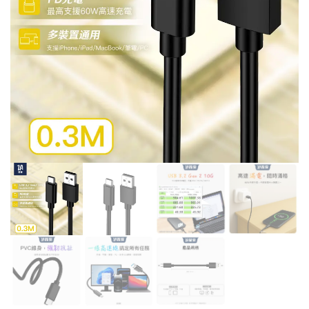
高
高
速
速
充
充
電
電
傳
傳
輸
輸
線
線
0.5M
0.2M