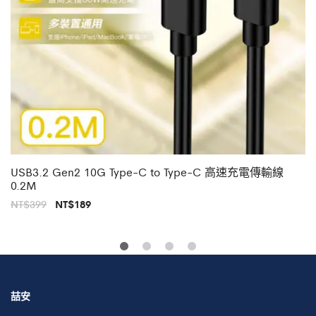
USB3.2 Gen2 10G Type-C to Type-C 高速充電傳輸線
0.2M
原
目
NT$
399
NT$
189
始
前
價
價
格：
格：
NT$399。
NT$189。
喆安