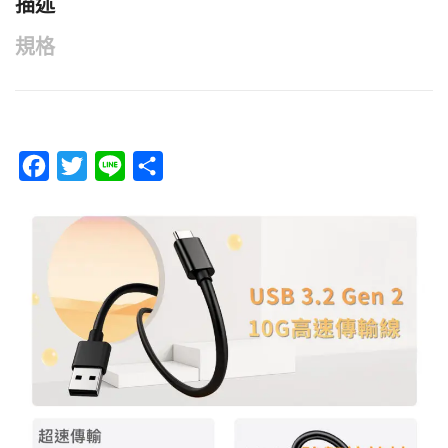
描述
規格
F
T
L
分
a
w
i
享
c
i
n
e
t
e
b
t
o
e
o
r
k