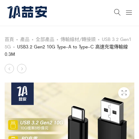
首頁
產品
全部產品
傳輸線材/轉接頭
USB 3.2 Gen1
5G
USB3.2 Gen2 10G Type-A to Type-C 高速充電傳輸線
0.3M
Product
USB3.2
USB3.2
Gen2
Gen2
navigation
10G
10G
Type-
Type-
A
C
to
to
Type-
Type-
C
C