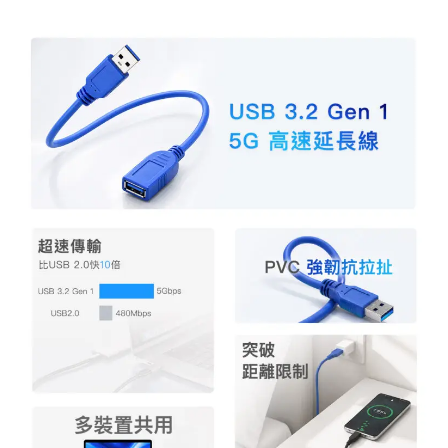
a
w
i
享
c
i
n
e
t
e
b
t
o
e
o
r
k