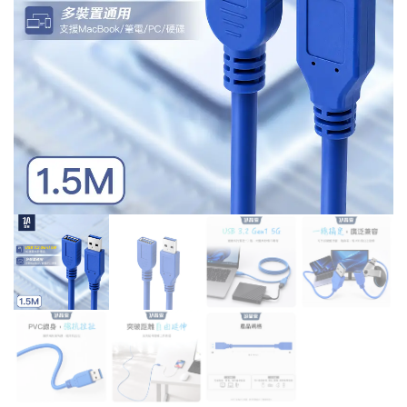
音
高
連
速
接
充
線
電
2M
傳
輸
線
1.5M