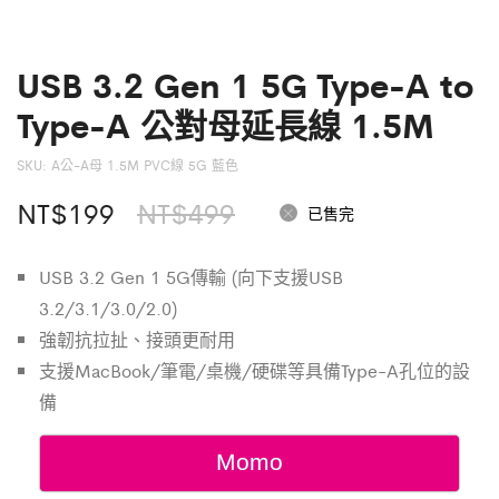
USB 3.2 Gen 1 5G Type-A to
Type-A 公對母延長線 1.5M
SKU:
A公-A母 1.5M PVC線 5G 藍色
原
目
NT$
199
NT$
499
已售完
始
前
USB 3.2 Gen 1 5G傳輸 (向下支援USB
價
價
3.2/3.1/3.0/2.0)
格：
格：
強韌抗拉扯、接頭更耐用
支援MacBook/筆電/桌機/硬碟等具備Type-A孔位的設
NT$499。
NT$199。
備
Momo