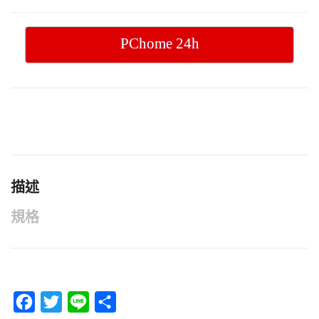
PChome 24h
描述
規格
F
T
L
分