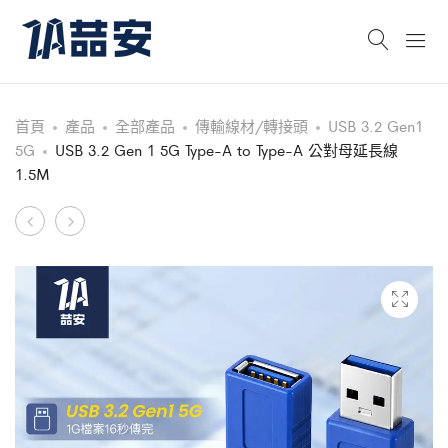
首頁
產品
全部產品
傳輸線材/轉接頭
USB 3.2 Gen1
5G
USB 3.2 Gen 1 5G Type-A to Type-A 公對母延長線
1.5M
Product
DP
USB3.2
to
Gen2
navigation
DP
10G
1.4
Type-
公
A
對
to
公
Type-
影
C