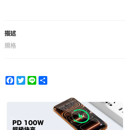
描述
規格
F
T
L
分
a
w
i
享
c
i
n
e
t
e
b
t
o
e