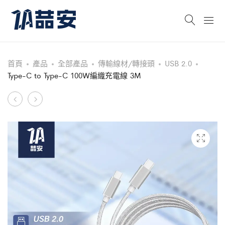
首頁
產品
全部產品
傳輸線材/轉接頭
USB 2.0
Type-C to Type-C 100W編織充電線 3M
Product
防
防
撞
窺
navigation
高
鋼
清
化
鋼
玻
化
璃
玻
螢
璃
幕
螢
手