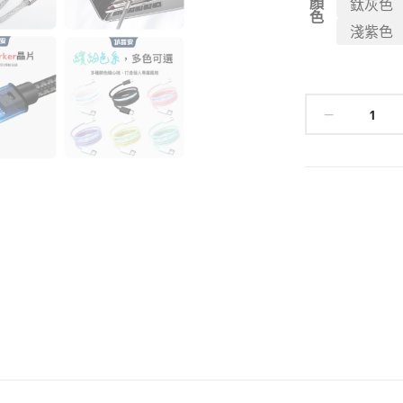
顏
鈦灰色
色
淺紫色