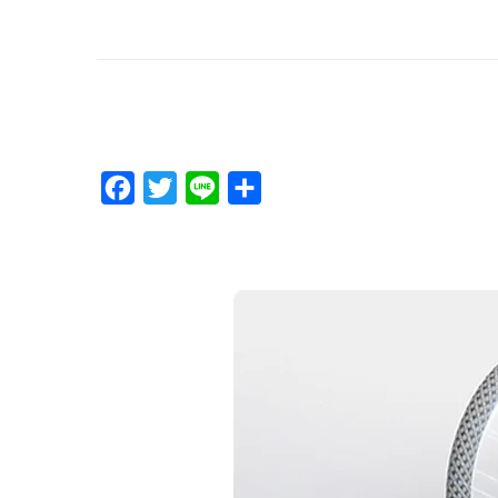
F
T
L
分
a
w
i
享
c
i
n
e
t
e
b
t
o
e
o
r
k