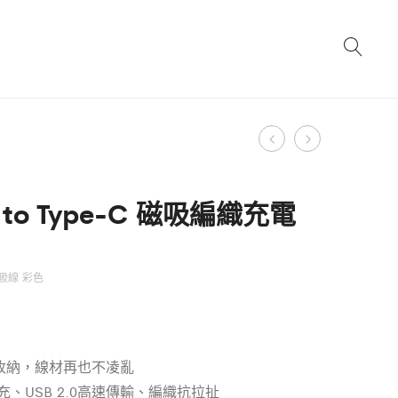
Product
四
Type-
合
C
navigation
一
to
C to Type-C 磁吸編織充電
Type-
Type-
A/C
C
to
編
 磁吸線 彩色
Type-
織
C/Lightning
充
磁
電
收納，線材再也不凌亂
吸
線
快充、USB 2.0高速傳輸、編織抗拉扯