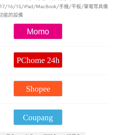
編
1M
 17/16/15/iPad/MacBook/手機/平板/筆電等具備
織
彩
電功能的設備
充
色
電
Momo
線
1.5M
PChome 24h
Shopee
Coupang