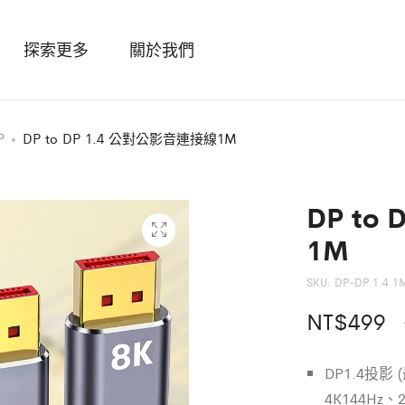
探索更多
關於我們
P
DP to DP 1.4 公對公影音連接線1M
DP to
1M
SKU:
DP-DP 1.4 1
NT$
499
DP1.4投影
4K144Hz、