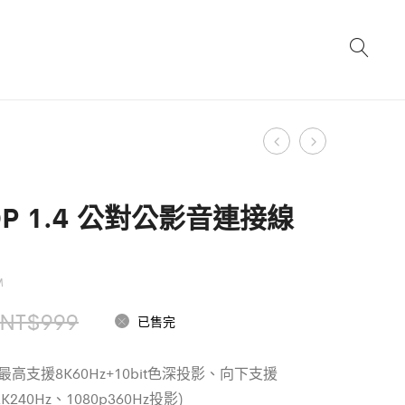
Product
霧
DP
面
to
navigation
高
DP
 DP 1.4 公對公影音連接線
清
1.4
鋼
公
化
對
M
玻
公
原
目
NT$
999
已售完
璃
影
始
前
螢
音
 (最高支援8K60Hz+10bit色深投影、向下支援
幕
連
價
價
2K240Hz、1080p360Hz投影)