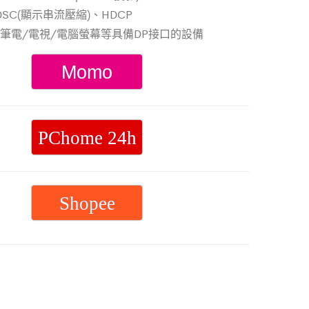
手
接
格：
格：
DSC(顯示串流壓縮)、HDCP
機
線
筆電/電視/電腦螢幕等具備DP接口的設備
NT$999。
NT$499。
保
2M
護
Momo
貼
膜
適
PChome 24h
用
Google
Pixel
Shopee
Pro
系
列