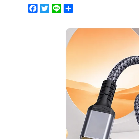
F
T
L
分
a
w
i
享
c
i
n
e
t
e
b
t
o
e
o
r
k