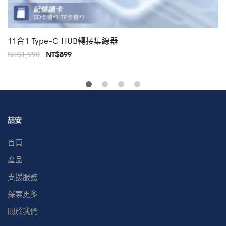
11合1 Type-C HUB轉接集線器
原
目
NT$
1,990
NT$
899
始
前
價
價
格：
格：
NT$1,990。
NT$899。
喆安
首頁
產品
支援服務
探索更多
關於我們