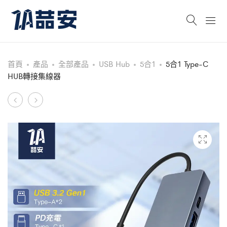
首頁
產品
全部產品
USB Hub
5合1
5合1 Type-C
HUB轉接集線器
Product
5
4
合
合
navigation
1
1
Type-
USB
C
HUB
HUB
轉
轉
接
接
集
集
線