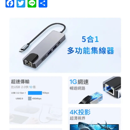
F
T
L
分
a
w
i
享
c
i
n
e
t
e
b
t
o
e
o
r
k