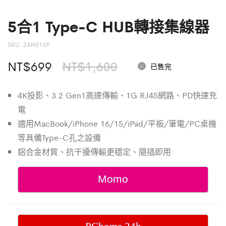
5合1 Type-C HUB轉接集線器
SKU:
ZAH015P
原
目
NT$
699
NT$
1,600
已售完
始
前
4K投影、3.2 Gen1高速傳輸、1G RJ45網路、PD快速充
價
價
電
格：
格：
適用MacBook/iPhone 16/15/iPad/平板/筆電/PC桌機
等具備Type-C孔之設備
NT$1,600。
NT$699。
鋁合金材質、抗干擾傳輸更穩定、隨插即用
Momo