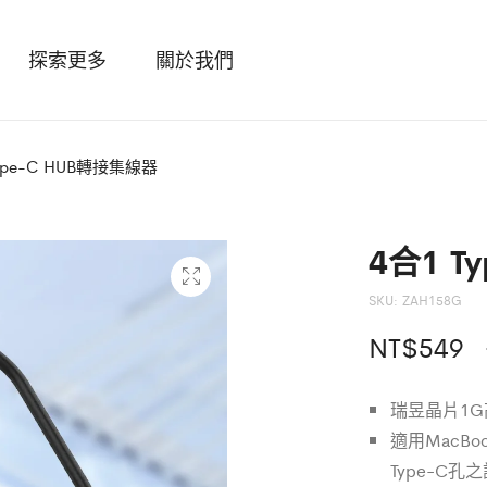
探索更多
關於我們
Type-C HUB轉接集線器
4合1 T
SKU:
ZAH158G
NT$
549
瑞昱晶片1G
適用MacBoo
Type-C孔