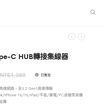
Product
4
單
合
孔
navigation
1
Type-
ype-C HUB轉接集線器
USB
C
HUB
HUB
轉
轉
原
目
NT$
1,380
已售完
接
接
始
前
集
集
高速網路、全3.2 Gen1高速傳輸
價
價
線
線
k/iPhone 16/15/iPad/平板/筆電/PC桌機等具備
器
器
格：
格：
之設備