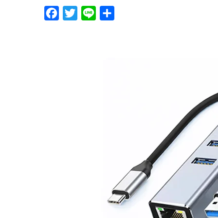
F
T
L
分
a
w
i
享
c
i
n
e
t
e
b
t
o
e
o
r
k