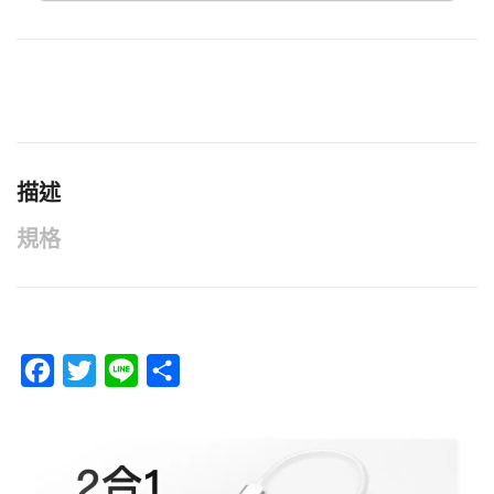
描述
規格
F
T
L
分
a
w
i
享
c
i
n
e
t
e