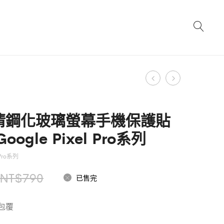
Product
霧
DP
面
to
navigation
高
DP
清鋼化玻璃螢幕手機保護貼
清
1.4
oogle Pixel Pro系列
鋼
公
化
對
Pro系列
玻
公
原
目
NT$
790
已售完
璃
影
始
前
螢
音
包覆
幕
連
價
價