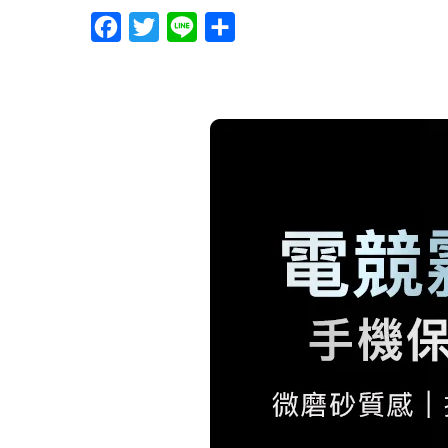
F
T
L
分
a
w
i
享
c
i
n
e
t
e
b
t
o
e
o
r
k