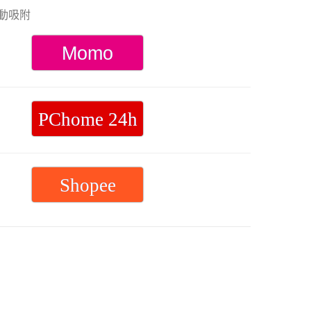
手
接
格：
格：
動吸附
機
線
NT$790。
NT$299。
保
1M
Momo
護
貼
膜
PChome 24h
適
用
Google
Shopee
Pixel
a
系
列