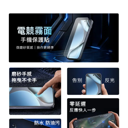
a
w
i
享
c
i
n
e
t
e
b
t
o
e
o
r
k