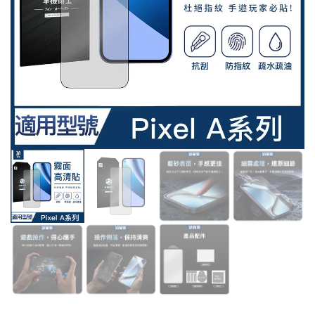
機
幕
保
手
護
機
貼
保
膜
護
適
貼
用
膜
Google
適
Pixel
用
Pro
Google
系
Pixel
列
Pro
系
列