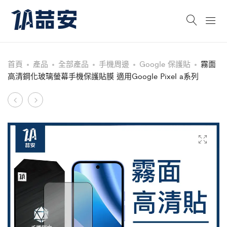
首頁
產品
全部產品
手機周邊
Google 保護貼
霧面
高清鋼化玻璃螢幕手機保護貼膜 適用Google Pixel a系列
Product
防
霧
窺
面
navigation
鋼
高
化
清
玻
鋼
璃
化
螢
玻
幕
璃
手
螢