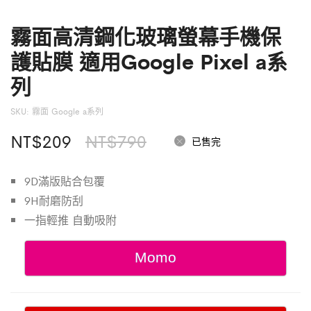
霧面高清鋼化玻璃螢幕手機保
護貼膜 適用Google Pixel a系
列
SKU:
霧面 Google a系列
原
目
NT$
209
NT$
790
已售完
始
前
9D滿版貼合包覆
價
價
9H耐磨防刮
格：
格：
一指輕推 自動吸附
NT$790。
NT$209。
Momo