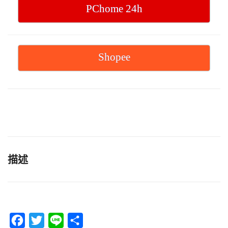
PChome 24h
Shopee
描述
F
T
L
分