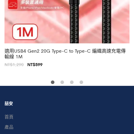
適用USB4 Gen2 20G Type-C to Type-C 編織高速充電傳
輸線 1M
原
目
NT$
1,290
NT$
599
始
前
價
價
格：
格：
NT$1,290。
NT$599。
喆安
首頁
產品