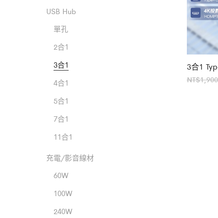
USB Hub
單孔
2合1
3合1
3合1 T
NT$
1,900
4合1
5合1
7合1
11合1
充電/影音線材
60W
100W
240W