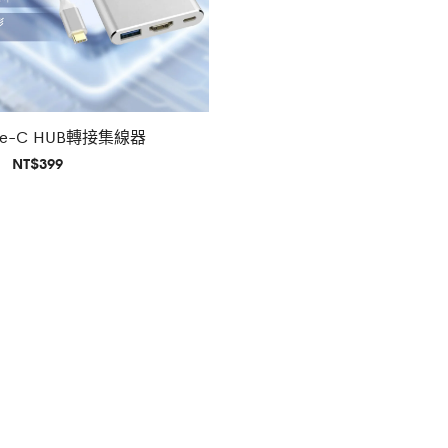
ype-C HUB轉接集線器
原
目
NT$
399
始
前
價
價
格：
格：
NT$1,900。
NT$399。