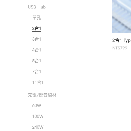
USB Hub
單孔
2合1
3合1
2合1 T
NT$
799
4合1
5合1
N
7合1
11合1
充電/影音線材
60W
100W
240W