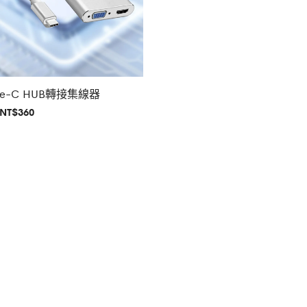
ype-C HUB轉接集線器
原
目
NT$
360
始
前
價
價
格：
格：
T$799。
NT$360。