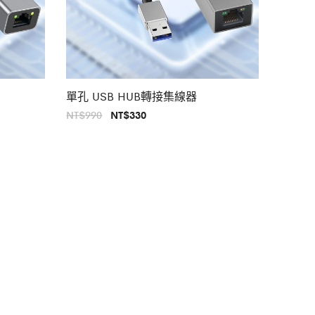
單孔 USB HUB轉接集線器
原
目
NT$
990
NT$
330
始
前
價
價
格：
格：
NT$990。
NT$330。