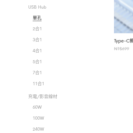
USB Hub
單孔
2合1
3合1
Type-
NT$
699
4合1
5合1
N
7合1
11合1
充電/影音線材
60W
100W
240W