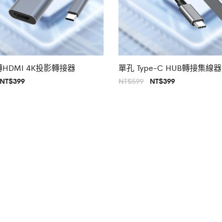
C轉HDMI 4K投影轉接器
單孔 Type-C HUB轉接集線器
原
目
原
目
NT$
399
NT$
599
NT$
399
始
前
始
前
價
價
價
價
格：
格：
格：
格：
T$699。
NT$399。
NT$599。
NT$399。