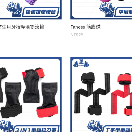
ss 仿生月牙按摩滾筒滾輪
Fitness 筋膜球
NT$
99