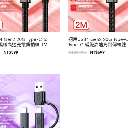
Gen2 20G Type-C to
適用USB4 Gen2 20G Type-C
C 編織高速充電傳輸線 1M
Type-C 編織高速充電傳輸線 
原
目
原
目
NT$
599
NT$
1,490
NT$
699
始
前
始
前
價
價
價
價
格：
格：
格：
格：
NT$1,290。
NT$599。
NT$1,490。
NT$699。