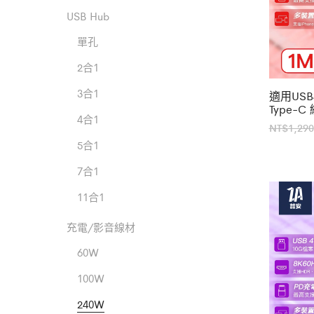
USB Hub
單孔
2合1
3合1
適用USB4 
Type-
4合1
NT$
1,290
5合1
7合1
11合1
充電/影音線材
60W
100W
240W