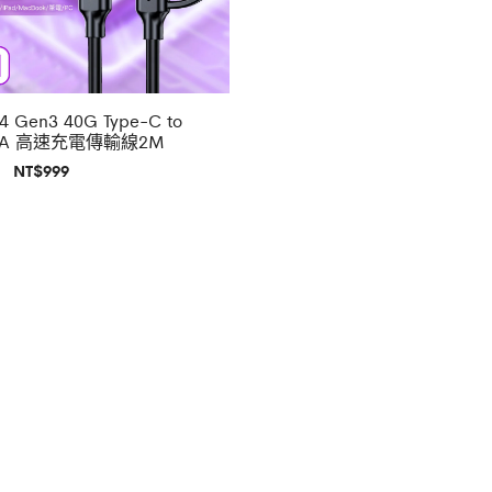
Gen3 40G Type-C to
C+A 高速充電傳輸線2M
原
目
NT$
999
始
前
價
價
格：
格：
NT$1,690。
NT$999。