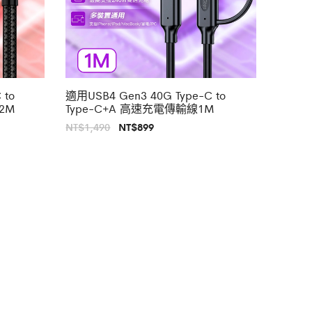
 to
適用USB4 Gen3 40G Type-C to
2M
Type-C+A 高速充電傳輸線1M
原
目
NT$
1,490
NT$
899
始
前
價
價
格：
格：
NT$1,490。
NT$899。