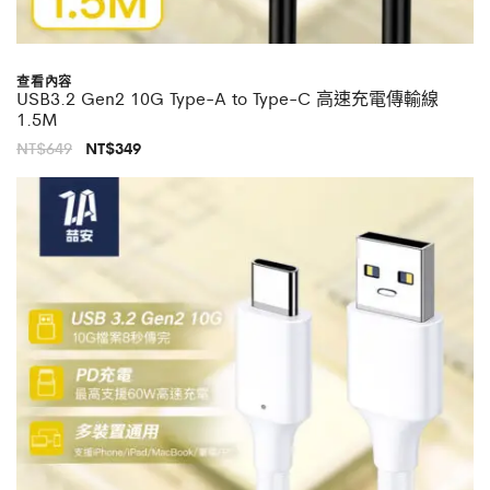
查看內容
USB3.2 Gen2 10G Type-A to Type-C 高速充電傳輸線
1.5M
原
目
NT$
649
NT$
349
始
前
價
價
格：
格：
NT$649。
NT$349。