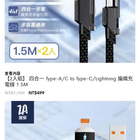
查看內容
【2入組】 四合一 Type-A/C to Type-C/Lightning 編織充
電線 1.5M
原
目
NT$
1,100
NT$
499
始
前
價
價
格：
格：
NT$1,100。
NT$499。