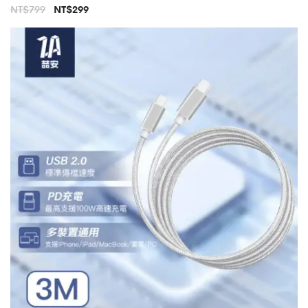
原
目
NT$
799
NT$
299
始
前
價
價
格：
格：
NT$799。
NT$299。