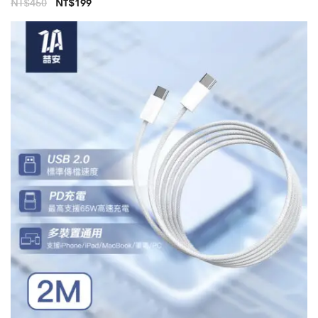
原
目
NT$
450
NT$
199
始
前
價
價
格：
格：
NT$450。
NT$199。