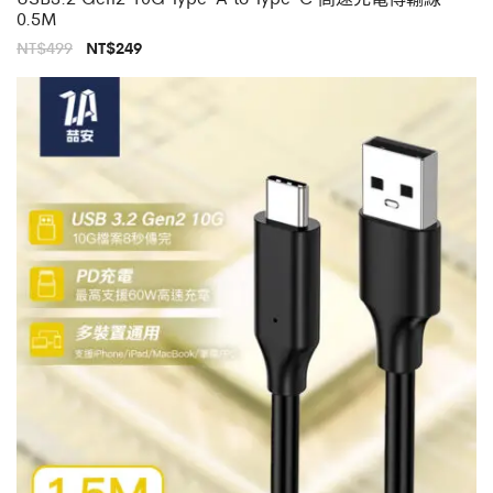
0.5M
原
目
NT$
499
NT$
249
始
前
價
價
格：
格：
NT$499。
NT$249。