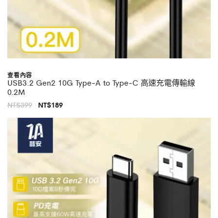
查看內容
USB3.2 Gen2 10G Type-A to Type-C 高速充電傳輸線
0.2M
原
目
NT$
399
NT$
189
始
前
價
價
格：
格：
NT$399。
NT$189。