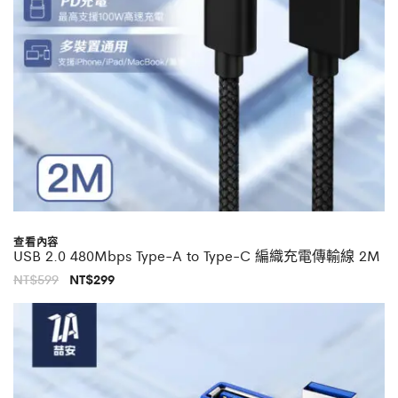
查看內容
USB 2.0 480Mbps Type-A to Type-C 編織充電傳輸線 2M
原
目
NT$
599
NT$
299
始
前
價
價
格：
格：
NT$599。
NT$299。