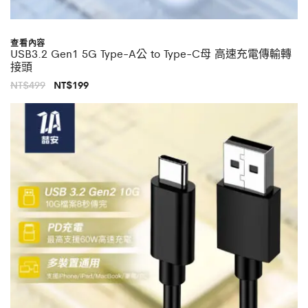
查看內容
USB3.2 Gen1 5G Type-A公 to Type-C母 高速充電傳輸轉
接頭
原
目
NT$
499
NT$
199
始
前
價
價
格：
格：
NT$499。
NT$199。