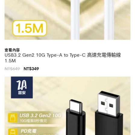
查看內容
USB3.2 Gen2 10G Type-A to Type-C 高速充電傳輸線
1.5M
原
目
NT$
649
NT$
349
始
前
價
價
格：
格：
NT$649。
NT$349。