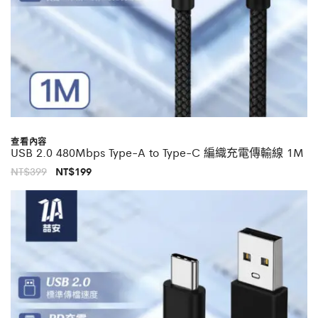
查看內容
USB 2.0 480Mbps Type-A to Type-C 編織充電傳輸線 1M
原
目
NT$
399
NT$
199
始
前
價
價
格：
格：
NT$399。
NT$199。