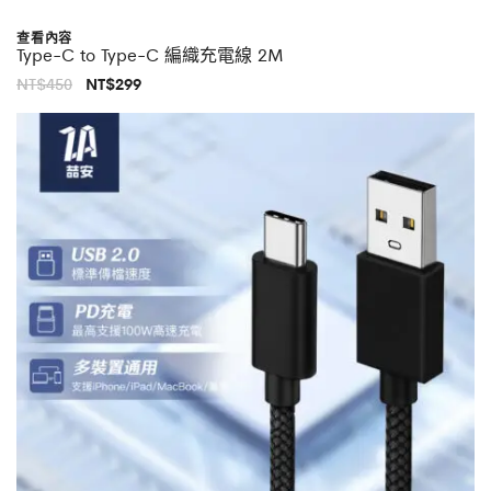
查看內容
Type-C to Type-C 編織充電線 2M
原
目
NT$
450
NT$
299
始
前
價
價
格：
格：
NT$450。
NT$299。