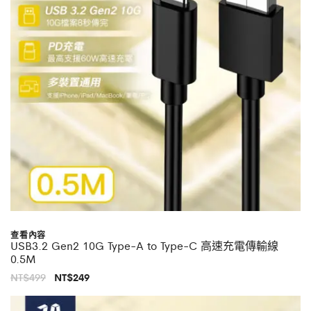
查看內容
USB3.2 Gen2 10G Type-A to Type-C 高速充電傳輸線
0.5M
原
目
NT$
499
NT$
249
始
前
價
價
格：
格：