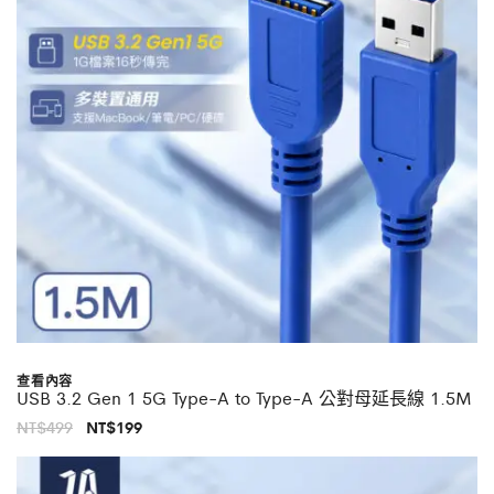
查看內容
USB 3.2 Gen 1 5G Type-A to Type-A 公對母延長線 1.5M
原
目
NT$
499
NT$
199
始
前
價
價
格：
格：
NT$499。
NT$199。