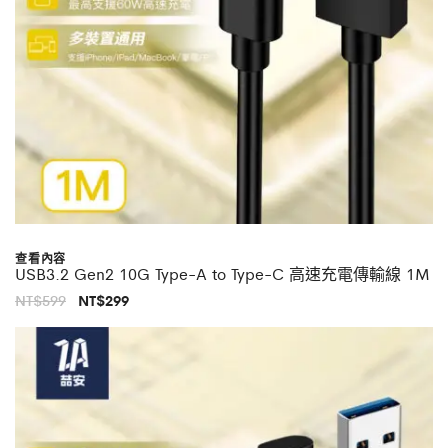
查看內容
USB3.2 Gen2 10G Type-A to Type-C 高速充電傳輸線 1M
原
目
NT$
599
NT$
299
始
前
價
價
格：
格：
NT$599。
NT$299。