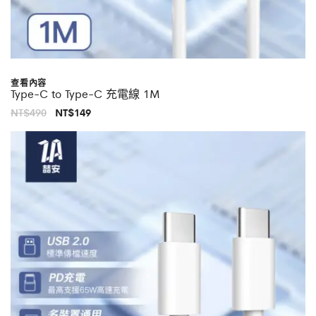
查看內容
Type-C to Type-C 充電線 1M
原
目
NT$
490
NT$
149
始
前
價
價
格：
格：
NT$490。
NT$149。