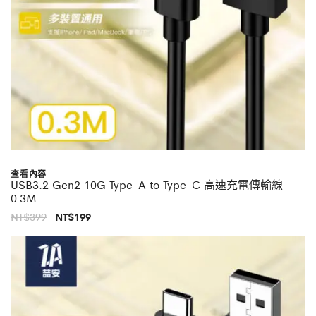
查看內容
USB3.2 Gen2 10G Type-A to Type-C 高速充電傳輸線
0.3M
原
目
NT$
399
NT$
199
始
前
價
價
格：
格：
NT$399。
NT$199。