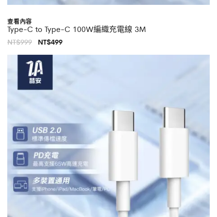
查看內容
Type-C to Type-C 100W編織充電線 3M
原
目
NT$
999
NT$
499
始
前
價
價
格：
格：
NT$999。
NT$499。