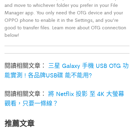
and move to whichever folder you prefer in your File
Manager app. You only need the OTG device and your
OPPO phone to enable it in the Settings, and you’re
good to transfer files. Learn more about OTG connection
below!
閱讀相關文章：
三星 Galaxy 手機 USB OTG 功
能實測 ! 各品牌USB碟 能不能用?
閱讀相關文章：
將 Netflix 投影 至 4K 大螢幕
觀看，只要一條線？
推薦文章