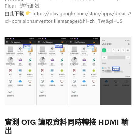
Plus」 進行測試
由此下載
https://play.google.com/store/apps/details?
id=com.alphainventor.filemanager&hl=zh_TW&gl=US
實測 OTG 讀取資料同時轉接 HDMI 輸
出