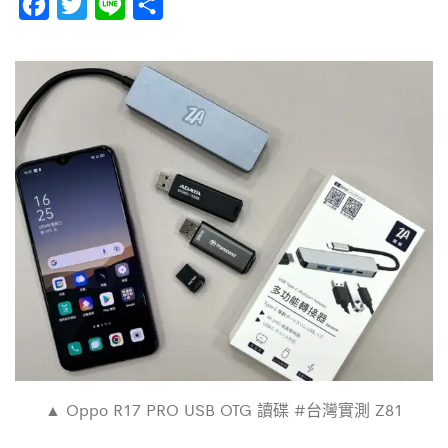
F
T
L
分
a
w
i
享
c
i
n
e
t
e
b
t
o
e
o
r
k
▲ Oppo R17 PRO USB OTG 讀碟 #台灣實測 Z81