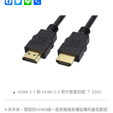
F
T
L
分
a
w
i
享
c
i
n
e
t
e
b
t
o
e
o
r
k
▲ HDMI 2.1 和
HDMI 2.0 有什麼差別呢 ？ Z203
十多年來，簡陋的
HDMI線一直是連接各種設備的最受歡迎