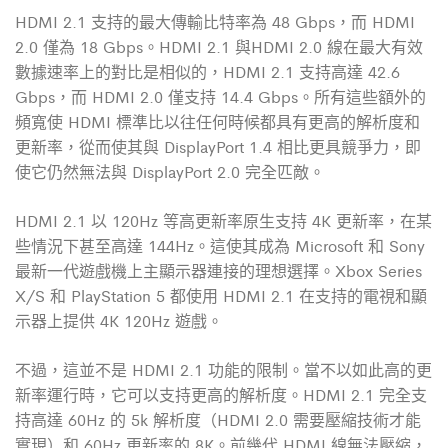
HDMI 2.1 支持的最大傳輸比特率為 48 Gbps，而
HDMI
2.0 僅為 18 Gbps。
HDMI 2.1 與
HDMI 2.0 線在最大有效
數據速率上的對比是相似的，
HDMI 2.1 支持高達 42.6
Gbps，而
HDMI 2.0 僅支持 14.4 Gbps。所有這些額外的
頻寬使
HDMI 標準比以往任何時候都具有更高的解析度和
更新率，從而使其與 DisplayPort 1.4 相比更具競爭力，即
使它仍然無法與 DisplayPort 2.0 完全匹敵。
HDMI 2.1 以 120Hz 等高更新率原生支持 4K 更新率，在某
些情況下甚至高達 144Hz。這使其成為 Microsoft 和 Sony
最新一代遊戲機上主顯示器連接的理想選擇。Xbox Series
X/S 和 PlayStation 5 都使用
HDMI 2.1 在支持的電視和顯
示器上提供 4K 120Hz 遊戲。
不過，這並不是
HDMI 2.1 功能的限制。當不以如此高的更
新率運行時，它可以支持更高的解析度。
HDMI 2.1 完全支
持高達 60Hz 的 5k 解析度（
HDMI 2.0 需要壓縮技術才能
實現）和 60Hz 更新率的 8K。前幾代
HDMI 線無法壓縮，