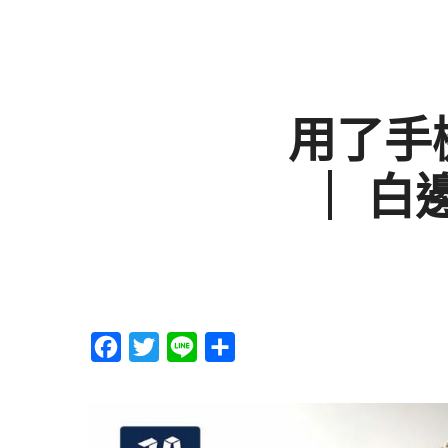
用了手
｜ 白
F
T
L
分
a
w
i
享
c
i
n
e
t
e