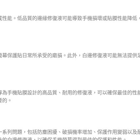
或性能。低品質的邊緣修復液可能導致手機損壞或貼膜性能降低
螢幕保護貼日常所承受的磨損。此外，白邊修復液可能無法提供
專為手機貼膜設計的高品質、耐用的修復液，可以確保最佳的性
要的。
一系列問題，包括防塵困擾、破損機率增加、保護作用變弱以及
計的白邊修復液，以確保手機螢幕得到最佳的保護和性能。