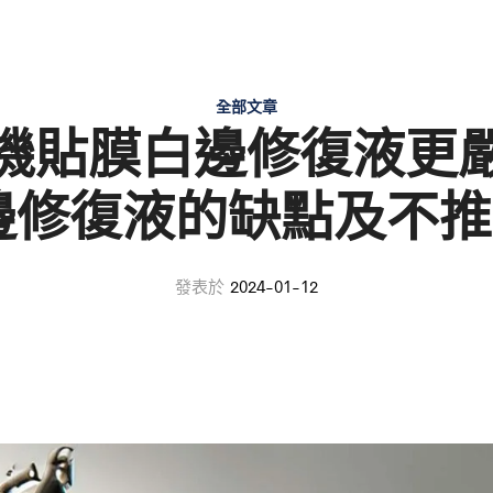
全部文章
機貼膜白邊修復液更
邊修復液的缺點及不
發表於
2024-01-12