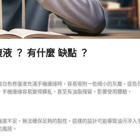
液 ？ 有什麼 缺點 ？
當白色修復液充滿手機邊緣時，容易吸附一些細小的灰塵，這些
，手機邊緣容易變得髒亂，甚至有油脂殘留，影響使用體驗。
強度不足，無法確保足夠的黏性。這樣的設計可能導致油污滲入
的風險。