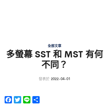
全部文章
多螢幕 SST 和 MST 有何
不同？
發表於
2022-04-01
F
T
L
分
a
w
i
享