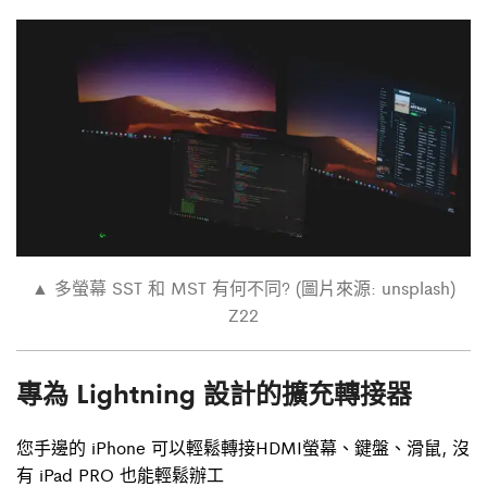
c
i
n
e
t
e
b
t
o
e
o
r
k
▲
多螢幕 SST 和 MST 有何不同?
(圖片來源: unsplash)
Z22
專為 Lightning 設計的擴充轉接器
您手邊的 iPhone 可以輕鬆轉接HDMI螢幕、鍵盤、滑鼠, 沒
有 iPad PRO 也能輕鬆辦工