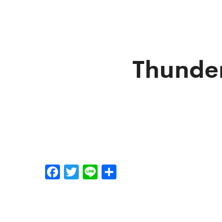
Thunde
F
T
L
分
a
w
i
享
c
i
n
e
t
e