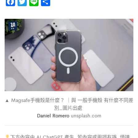
F
T
L
分
a
w
i
享
c
i
n
e
t
e
b
t
o
e
o
r
k
▲ Magsafe手機殼是什麼？ ｜與 一般手機殼 有什麼不同差
別_圖片出處
Daniel Romero
unsplash.com
下方內容由 AI ChatGPT 產生, 若內容或用詞有誤, 煩請