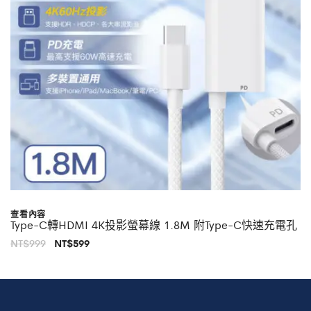
查看內容
Type-C轉HDMI 4K投影螢幕線 1.8M 附Type-C快速充電孔
原
目
NT$
999
NT$
599
始
前
價
價
格：
格：
NT$999。
NT$599。