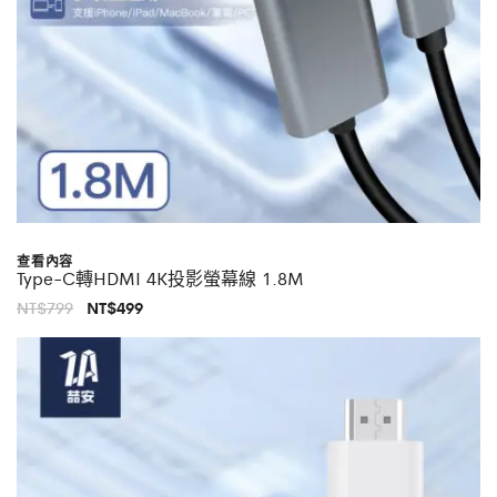
查看內容
Type-C轉HDMI 4K投影螢幕線 1.8M
原
目
NT$
799
NT$
499
始
前
價
價
格：
格：
NT$799。
NT$499。